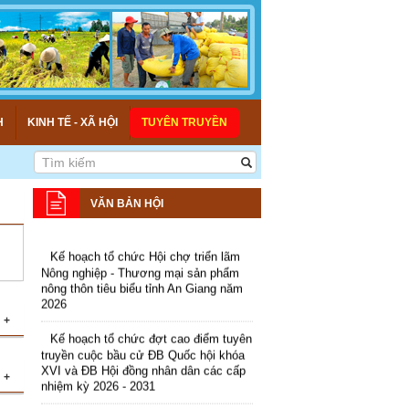
H
KINH TẾ - XÃ HỘI
TUYÊN TRUYỀN
VĂN BẢN HỘI
Kế hoạch tổ chức Hội chợ triển lãm
Nông nghiệp - Thương mại sản phẩm
nông thôn tiêu biểu tỉnh An Giang năm
2026
Kế hoạch tổ chức đợt cao điểm tuyên
+
truyền cuộc bầu cử ĐB Quốc hội khóa
XVI và ĐB Hội đồng nhân dân các cấp
nhiệm kỳ 2026 - 2031
ng
+
ng
Hướng dẫn tuyên truyền Đại hội Hội
Nông dân các cấp và Đại hội đại biểu