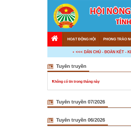
HOẠT ĐỘNG HỘI
PHONG TRÀO N
<<< DÂN CHỦ - ĐOÀN KẾT - KẾ NỐI -
Tuyên truyền
Không có tin trong tháng này
Tuyên truyền 07/2026
Nâng cao k
Nằm trong
Tuyên truyền 06/2026
nông nghiệ
đồng - BA