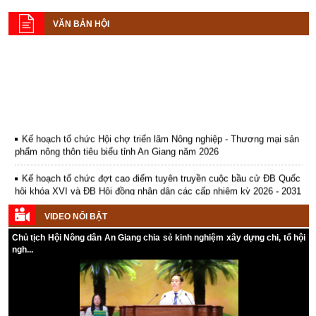
VĂN BẢN HỘI
Kế hoạch tổ chức Hội chợ triển lãm Nông nghiệp - Thương mại sản
phẩm nông thôn tiêu biểu tỉnh An Giang năm 2026
Kế hoạch tổ chức đợt cao điểm tuyên truyền cuộc bầu cử ĐB Quốc
hội khóa XVI và ĐB Hội đồng nhân dân các cấp nhiệm kỳ 2026 - 2031
Hướng dẫn tuyên truyền Đại hội Hội Nông dân các cấp và Đại hội
VIDEO NỔI BẬT
đại biểu toàn quốc Hội Nông dân Việt Nam lần thứ IX, nhiệm kỳ 2026
- 2031
Chủ tịch Hội Nông dân An Giang chia sẻ kinh nghiệm xây dựng chi, tổ hội
ngh...
Hướng dẫn tuyên truyền cuộc bầu cử ĐB Quốc hội khóa XVI và ĐB
Hội đồng nhân dân các cấp nhiệm kỳ 2026 - 2031
Kế hoạch Tổ chức Đại hội Hội Nông dân cấp tỉnh, cấp xã nhiệm kỳ
2025 - 2030