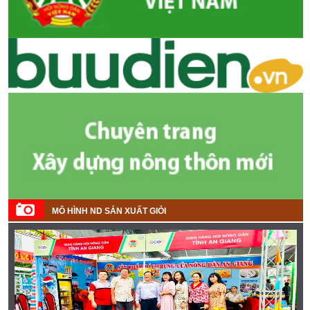
MÔ HÌNH ND SẢN XUẤT GIỎI