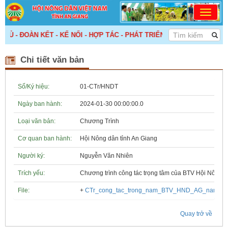
Ủ - ĐOÀN KẾT - KẾ NỐI - HỢP TÁC - PHÁT TRIỂN! >>>
Chi tiết văn bản
Số/Ký hiệu:
01-CTr/HNDT
Ngày ban hành:
2024-01-30 00:00:00.0
Loại văn bản:
Chương Trình
Cơ quan ban hành:
Hội Nông dân tỉnh An Giang
Người ký:
Nguyễn Văn Nhiên
Trích yếu:
Chương trình công tác trọng tâm của BTV Hội Nông 
File:
+
CTr_cong_tac_trong_nam_BTV_HND_AG_nam_20
Quay trở về