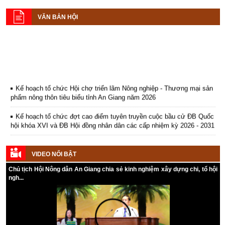
VĂN BẢN HỘI
Kế hoạch tổ chức Hội chợ triển lãm Nông nghiệp - Thương mại sản
phẩm nông thôn tiêu biểu tỉnh An Giang năm 2026
Kế hoạch tổ chức đợt cao điểm tuyên truyền cuộc bầu cử ĐB Quốc
hội khóa XVI và ĐB Hội đồng nhân dân các cấp nhiệm kỳ 2026 - 2031
Hướng dẫn tuyên truyền Đại hội Hội Nông dân các cấp và Đại hội
đại biểu toàn quốc Hội Nông dân Việt Nam lần thứ IX, nhiệm kỳ 2026
VIDEO NỔI BẬT
- 2031
Chủ tịch Hội Nông dân An Giang chia sẻ kinh nghiệm xây dựng chi, tổ hội
Hướng dẫn tuyên truyền cuộc bầu cử ĐB Quốc hội khóa XVI và ĐB
ngh...
Hội đồng nhân dân các cấp nhiệm kỳ 2026 - 2031
Kế hoạch Tổ chức Đại hội Hội Nông dân cấp tỉnh, cấp xã nhiệm kỳ
2025 - 2030