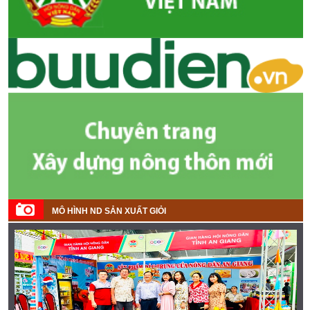
MÔ HÌNH ND SẢN XUẤT GIỎI