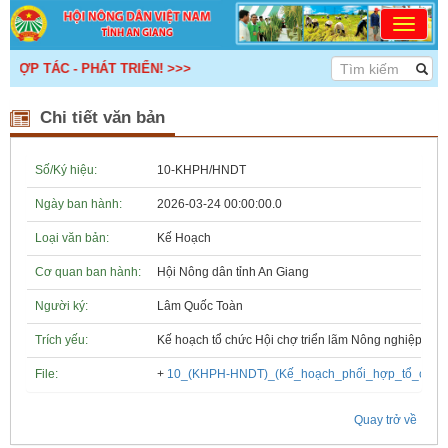
HỢP TÁC - PHÁT TRIỂN! >>>
Chi tiết văn bản
Số/Ký hiệu:
10-KHPH/HNDT
Ngày ban hành:
2026-03-24 00:00:00.0
Loại văn bản:
Kế Hoạch
Cơ quan ban hành:
Hội Nông dân tỉnh An Giang
Người ký:
Lâm Quốc Toàn
Trích yếu:
Kế hoạch tổ chức Hội chợ triển lãm Nông nghiệp - T
File:
+
10_(KHPH-HNDT)_(Kế_hoạch_phối_hợp_tổ_chức_H
Quay trở về