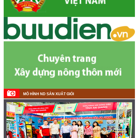
MÔ HÌNH ND SẢN XUẤT GIỎI