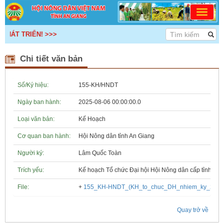
HÁT TRIỂN! >>>
Chi tiết văn bản
Số/Ký hiệu:
155-KH/HNDT
Ngày ban hành:
2025-08-06 00:00:00.0
Loại văn bản:
Kế Hoạch
Cơ quan ban hành:
Hội Nông dân tỉnh An Giang
Người ký:
Lâm Quốc Toàn
Trích yếu:
Kế hoạch Tổ chức Đại hội Hội Nông dân cấp tỉnh, cấ
File:
+
155_KH-HNDT_(KH_to_chuc_DH_nhiem_ky_2025-
Quay trở về