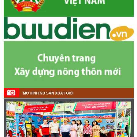
MÔ HÌNH ND SẢN XUẤT GIỎI