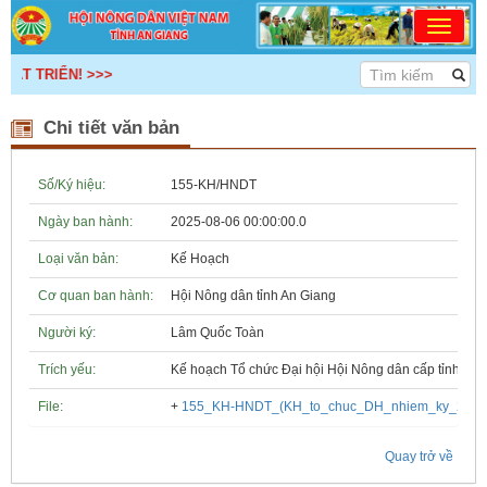
ÁT TRIỂN! >>>
Chi tiết văn bản
Số/Ký hiệu:
155-KH/HNDT
Ngày ban hành:
2025-08-06 00:00:00.0
Loại văn bản:
Kế Hoạch
Cơ quan ban hành:
Hội Nông dân tỉnh An Giang
Người ký:
Lâm Quốc Toàn
Trích yếu:
Kế hoạch Tổ chức Đại hội Hội Nông dân cấp tỉnh, cấ
File:
+
155_KH-HNDT_(KH_to_chuc_DH_nhiem_ky_2025-
Kế hoạch tổ chức Hội chợ triển lãm Nông nghiệp - Thương mại sản
phẩm nông thôn tiêu biểu tỉnh An Giang năm 2026
Quay trở về
Kế hoạch tổ chức đợt cao điểm tuyên truyền cuộc bầu cử ĐB Quốc