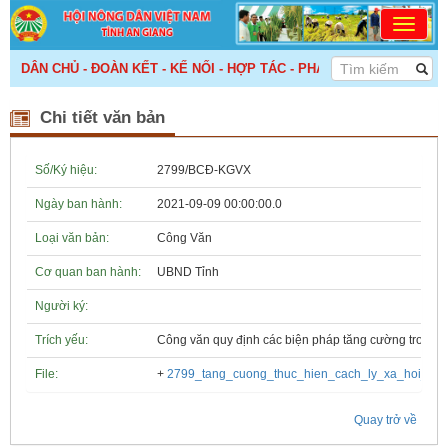
 DÂN CHỦ - ĐOÀN KẾT - KẾ NỐI - HỢP TÁC - PHÁT TRIỂN! >>>
Chi tiết văn bản
Số/Ký hiệu:
2799/BCĐ-KGVX
Ngày ban hành:
2021-09-09 00:00:00.0
Loại văn bản:
Công Văn
Cơ quan ban hành:
UBND Tỉnh
Người ký:
Trích yếu:
Công văn quy định các biện pháp tăng cường trong thờ
File:
+
2799_tang_cuong_thuc_hien_cach_ly_xa_hoi_861
Quay trở về