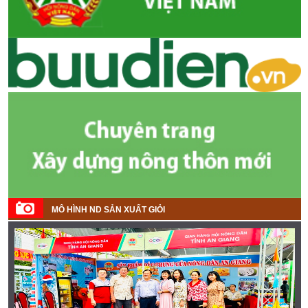
MÔ HÌNH ND SẢN XUẤT GIỎI