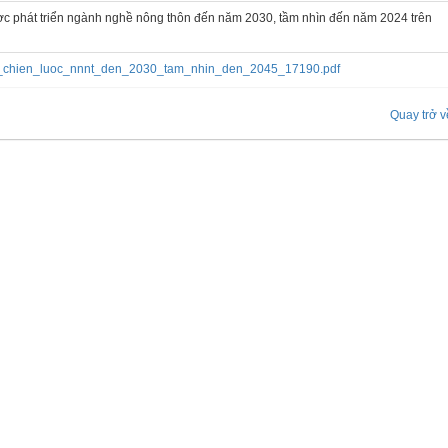
ợc phát triển ngành nghề nông thôn đến năm 2030, tầm nhìn đến năm 2024 trên
n_chien_luoc_nnnt_den_2030_tam_nhin_den_2045_17190.pdf
Quay trở v