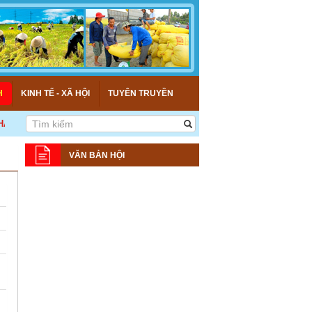
H
KINH TẾ - XÃ HỘI
TUYÊN TRUYỀN
T TRIỂN! >>>
VĂN BẢN HỘI