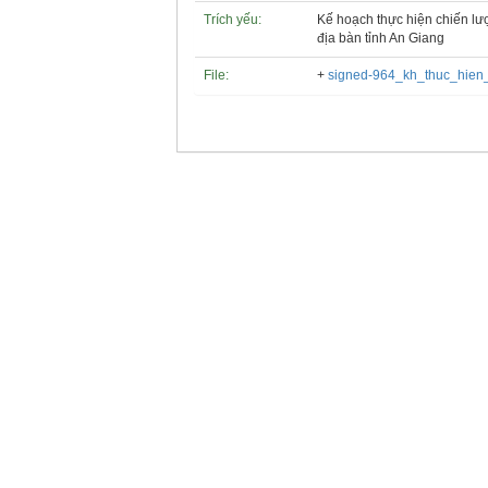
Trích yếu:
Kế hoạch thực hiện chiến lư
địa bàn tỉnh An Giang
File:
+
signed-964_kh_thuc_hie