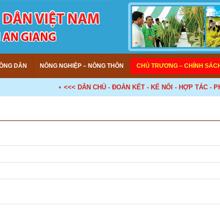
ÔNG DÂN
NÔNG NGHIỆP – NÔNG THÔN
CHỦ TRƯƠNG – CHÍNH SÁC
<<< DÂN CHỦ - ĐOÀN KẾT - KẾ NỐI - HỢP TÁC - PHÁ