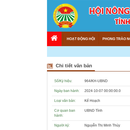
HOẠT ĐỘNG HỘI
PHONG TRÀO N
Chi tiết văn bản
Số/Ký hiệu:
964/KH-UBND
Ngày ban hành:
2024-10-07 00:00:00.0
Loại văn bản:
Kế Hoạch
Cơ quan ban
UBND Tỉnh
hành:
Người ký:
Nguyễn Thị Minh Thúy