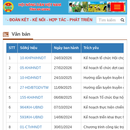
 - ĐOÀN KẾT - KẾ NỐI - HỢP TÁC - PHÁT TRIỂN! >>>
Văn bản
STT
Số/ký hiệu
Ngày ban hành
Trích yếu
1
10-KHPH/HNDT
24/03/2026
Kế hoạch tổ chức Hội chợ tr
2
05-KH/HNDT
27/02/2026
Kế hoạch tổ chức đợt cao đi
3
10-HD/HNDT
24/10/2025
Hướng dẫn tuyên truyền Đại h
4
27-HD/BTGDVTW
11/09/2025
Hướng dẫn tuyên truyền cuộc
5
155-KH/HNDT
06/08/2025
Kế hoạch Tổ chức Đại hội Hộ
6
964/KH-UBND
07/10/2024
Kế hoạch thực hiện chiến lư
7
593/KH-UBND
14/06/2024
Kế hoạch triển khai thực hi
8
01-CTr/HNDT
30/01/2024
Chương trình công tác trọng