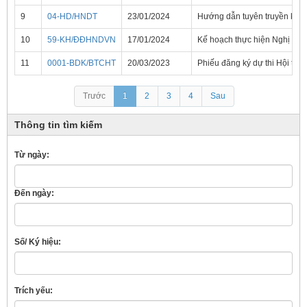
9
04-HD/HNDT
23/01/2024
Hướng dẫn tuyên truyền kỷ ni
10
59-KH/ĐĐHNDVN
17/01/2024
Kế hoạch thực hiện Nghị quyế
11
0001-BDK/BTCHT
20/03/2023
Phiếu đăng ký dự thi Hội thi 
Trước
1
2
3
4
Sau
Thông tin tìm kiếm
Từ ngày:
Đến ngày:
Số/ Ký hiệu:
Trích yếu: