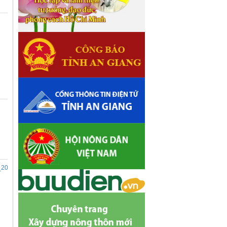
nhân dân các cấp nhiệm kỳ 2026 - 2031
Kế hoạch Tổ chức Đại hội Hội Nông
dân cấp tỉnh, cấp xã nhiệm kỳ 2025 -
2030
_2045_17190.pdf