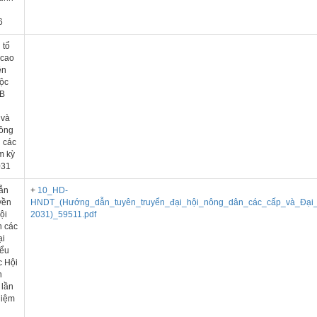
6
 tổ
 cao
ên
uộc
ĐB
 và
ồng
 các
m kỳ
031
ẫn
+
10_HD-
yền
HNDT_(Hướng_dẫn_tuyên_truyển_đại_hội_nông_dân_các_cấp_và_Đại_h
ội
2031)_59511.pdf
 các
ại
iểu
c Hội
n
 lần
hiệm