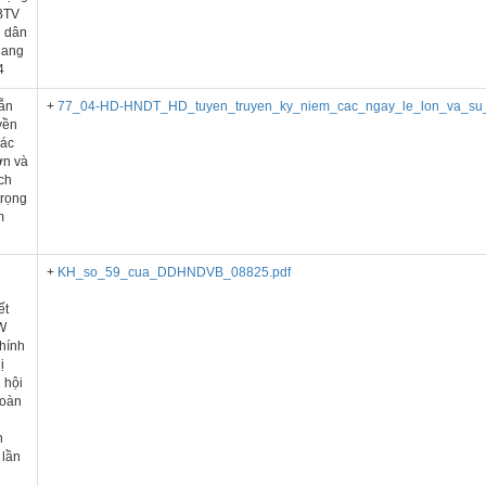
BTV
 dân
iang
4
ẫn
+
77_04-HD-HNDT_HD_tuyen_truyen_ky_niem_cac_ngay_le_lon_va_su_
yền
các
ớn và
ịch
trọng
m
h
+
KH_so_59_cua_DDHNDVB_08825.pdf
ết
W
hính
ị
 hội
toàn
n
 lần