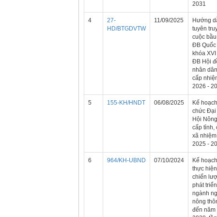
2031
4
27-
11/09/2025
Hướng d
HD/BTGDVTW
tuyên tru
cuộc bầu
ĐB Quốc 
khóa XVI
ĐB Hội đ
nhân dân
cấp nhiệ
2026 - 2
5
155-KH/HNDT
06/08/2025
Kế hoạch
chức Đại
Hội Nông
cấp tỉnh,
xã nhiệm
2025 - 2
6
964/KH-UBND
07/10/2024
Kế hoạc
thực hiện
chiến lư
phát triển
ngành n
nông thô
đến năm