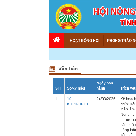
HOẠT ĐỘNG HỘI
PHONG TRÀO N
Văn bản
Ngày ban
STT
Số/ký hiệu
hành
Trích yế
1
10-
24/03/2026
Kế hoạch
KHPH/HNDT
chức Hội
triển lãm
Nông ng
- Thương
sản phẩ
nông thô
tiêu biểu 