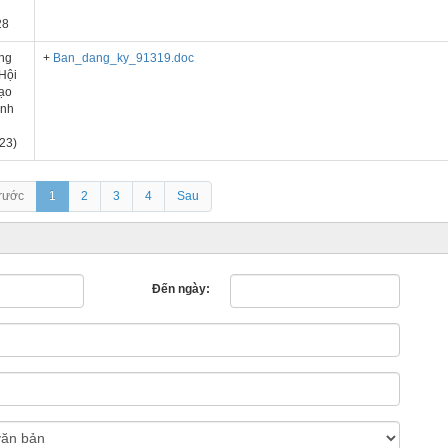
28
ng
+
Ban_dang_ky_91319.doc
 Hội
tạo
ỉnh
23)
rước
1
2
3
4
Sau
Đến ngày: