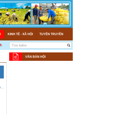
H
KINH TẾ - XÃ HỘI
TUYÊN TRUYỀN
 - KẾ NỐI - HỢP TÁC - PHÁT TRIỂN! >>>
VĂN BẢN HỘI
...năm_2026)_79205.pdf