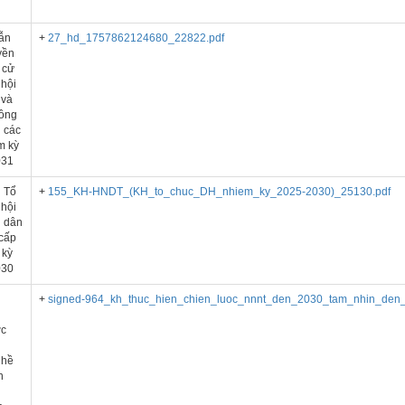
ẫn
+
27_hd_1757862124680_22822.pdf
yền
 cử
hội
 và
ồng
 các
m kỳ
031
 Tổ
+
155_KH-HNDT_(KH_to_chuc_DH_nhiem_ky_2025-2030)_25130.pdf
 hội
 dân
 cấp
 kỳ
030
h
+
signed-964_kh_thuc_hien_chien_luoc_nnnt_den_2030_tam_nhin_den
ợc
ghề
n