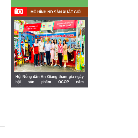
MÔ HÌNH ND SẢN XUẤT GIỎI
Hội Nông dân An Giang tham gia ngày
hội sản phẩm OCOP năm
2021
(23/04/2021 10:27)