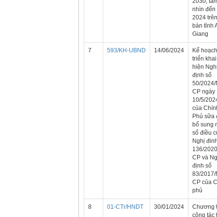
2030, tầ
nhìn đến
2024 trên
bàn tỉnh 
Giang
7
593/KH-UBND
14/06/2024
Kế hoạc
triển kha
hiện Ngh
định số
50/2024/
CP ngày
10/5/202
của Chín
Phủ sữa 
bổ sung 
số điều 
Nghị đin
136/202
CP và Ng
định số
83/2017/
CP của C
phủ
8
01-CTr/HNDT
30/01/2024
Chương t
công tác 