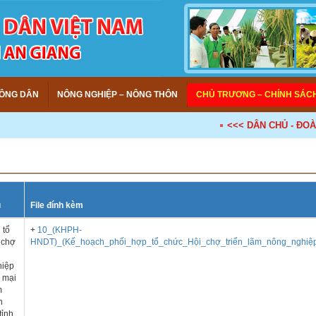
ÔNG DÂN
NÔNG NGHIỆP – NÔNG THÔN
CHỦ TRƯƠNG – CHÍNH SÁC
<<< DÂN CHỦ - ĐOÀN KẾT
u
File đính kèm
 tổ
+
10_(KHPH-
 chợ
HNDT)_(Kế_hoạch_phối_hợp_tổ_chức_Hội_chợ_triển_lãm_nông_nghiệp.
hiệp
 mại
m
n
tỉnh