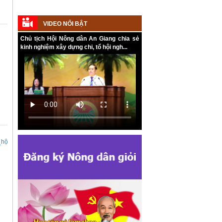
VIDEO NỔI BẬT
Chủ tịch Hội Nông dân An Giang chia sẻ
kinh nghiệm xây dựng chi, tổ hội ngh...
Kế hoạch tổ chức Hội chợ triển lãm
Nông nghiệp - Thương mại sản phẩm
nông thôn tiêu biểu tỉnh An Giang năm
2026
Kế hoạch tổ chức đợt cao điểm tuyên
truyền cuộc bầu cử ĐB Quốc hội khóa
XVI và ĐB Hội đồng nhân dân các cấp
ội_đại_biểu_toàn_quốc_...NK_2026-
nhiệm kỳ 2026 - 2031
Hướng dẫn tuyên truyền Đại hội Hội
Nông dân các cấp và Đại hội đại biểu
toàn quốc Hội Nông dân Việt Nam lần
thứ IX, nhiệm kỳ 2026 - 2031
Hướng dẫn tuyên truyền cuộc bầu cử
ĐB Quốc hội khóa XVI và ĐB Hội đồng