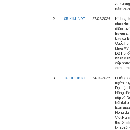
An Giang
năm 202
2
05-KH/HNDT
27/02/2026
Kế hoạch
chức đợt
điểm tuy
truyền c
bầu cử 
Quốc hội
khóa XVI
ĐB Hội đ
nhân dân
cấp nhiệ
2026 - 2
3
10-HD/HNDT
24/10/2025
Hướng d
tuyên tru
Đại hội H
Nông dân
cấp và Đ
hội đại b
toàn quố
Nông dâ
Việt Nam
thứ IX, n
kỳ 2026 -