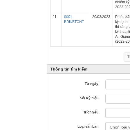
nhiệm kỳ
2023-20
11
0001-
20/03/2023
Phiếu đă
BDK/BTCHT
ký dự thi
thi sáng 
kỹ thuật t
An Giang
(2022-20
T
Thông tin tìm kiếm
Từ ngày:
Số/ Ký hiệu:
Trích yếu:
Loại văn bản: