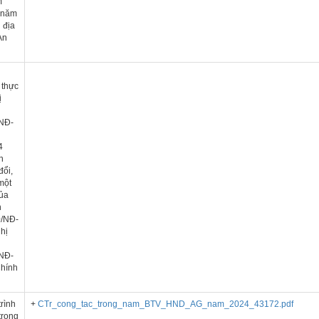
m
 năm
 địa
An
h
i thực
ị
NĐ-
4
h
đổi,
một
của
h
0/NĐ-
hị
NĐ-
hính
rình
+
CTr_cong_tac_trong_nam_BTV_HND_AG_nam_2024_43172.pdf
trọng