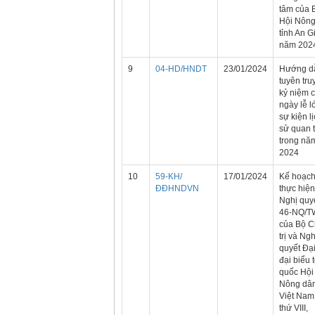
tâm của 
Hội Nông
tỉnh An G
năm 202
9
04-HD/HNDT
23/01/2024
Hướng d
tuyên tru
kỷ niệm 
ngày lễ l
sự kiện l
sử quan 
trong nă
2024
10
59-KH/
17/01/2024
Kế hoạc
ĐĐHNDVN
thực hiện
Nghị quy
46-NQ/T
của Bộ C
trị và Ngh
quyết Đại
đại biểu 
quốc Hội
Nông dâ
Việt Nam
thứ VIII,