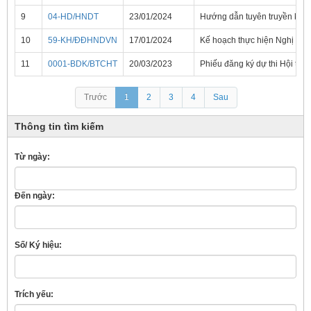
9
04-HD/HNDT
23/01/2024
Hướng dẫn tuyên truyền kỷ ni
10
59-KH/ĐĐHNDVN
17/01/2024
Kế hoạch thực hiện Nghị quyế
11
0001-BDK/BTCHT
20/03/2023
Phiếu đăng ký dự thi Hội thi 
Trước
1
2
3
4
Sau
Thông tin tìm kiếm
Từ ngày:
Đến ngày:
Số/ Ký hiệu:
Trích yếu: