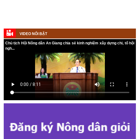
VIDEO NỔI BẬT
Kế hoạch tổ chức Hội chợ triển lãm Nông nghiệp - Thương mại sản
Chủ tịch Hội Nông dân An Giang chia sẻ kinh nghiệm xây dựng chi, tổ hội
phẩm nông thôn tiêu biểu tỉnh An Giang năm 2026
ngh...
Kế hoạch tổ chức đợt cao điểm tuyên truyền cuộc bầu cử ĐB Quốc
hội khóa XVI và ĐB Hội đồng nhân dân các cấp nhiệm kỳ 2026 - 2031
Hướng dẫn tuyên truyền Đại hội Hội Nông dân các cấp và Đại hội
đại biểu toàn quốc Hội Nông dân Việt Nam lần thứ IX, nhiệm kỳ 2026
- 2031
Hướng dẫn tuyên truyền cuộc bầu cử ĐB Quốc hội khóa XVI và ĐB
Hội đồng nhân dân các cấp nhiệm kỳ 2026 - 2031
Kế hoạch Tổ chức Đại hội Hội Nông dân cấp tỉnh, cấp xã nhiệm kỳ
2025 - 2030