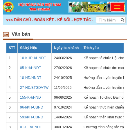
<<< DÂN CHỦ - ĐOÀN KẾT - KẾ NỐI - HỢP TÁC - PHÁT TRIỂN! >>>
Văn bản
STT
Số/ký hiệu
Ngày ban hành
Trích yếu
1
10-KHPH/HNDT
24/03/2026
Kế hoạch tổ chức Hội chợ tr
2
05-KH/HNDT
27/02/2026
Kế hoạch tổ chức đợt cao đi
3
10-HD/HNDT
24/10/2025
Hướng dẫn tuyên truyền Đại h
4
27-HD/BTGDVTW
11/09/2025
Hướng dẫn tuyên truyền cuộc
5
155-KH/HNDT
06/08/2025
Kế hoạch Tổ chức Đại hội Hộ
6
964/KH-UBND
07/10/2024
Kế hoạch thực hiện chiến lư
7
593/KH-UBND
14/06/2024
Kế hoạch triển khai thực hi
8
01-CTr/HNDT
30/01/2024
Chương trình công tác trọng