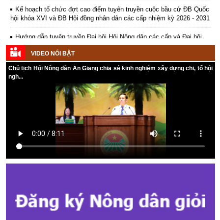
Kế hoạch tổ chức đợt cao điểm tuyên truyền cuộc bầu cử ĐB Quốc
hội khóa XVI và ĐB Hội đồng nhân dân các cấp nhiệm kỳ 2026 - 2031
Hướng dẫn tuyên truyền Đại hội Hội Nông dân các cấp và Đại hội
đại biểu toàn quốc Hội Nông dân Việt Nam lần thứ IX, nhiệm kỳ 2026
- 2031
VIDEO NỔI BẬT
Hướng dẫn tuyên truyền cuộc bầu cử ĐB Quốc hội khóa XVI và ĐB
Chủ tịch Hội Nông dân An Giang chia sẻ kinh nghiệm xây dựng chi, tổ hội
Hội đồng nhân dân các cấp nhiệm kỳ 2026 - 2031
ngh...
Kế hoạch Tổ chức Đại hội Hội Nông dân cấp tỉnh, cấp xã nhiệm kỳ
2025 - 2030