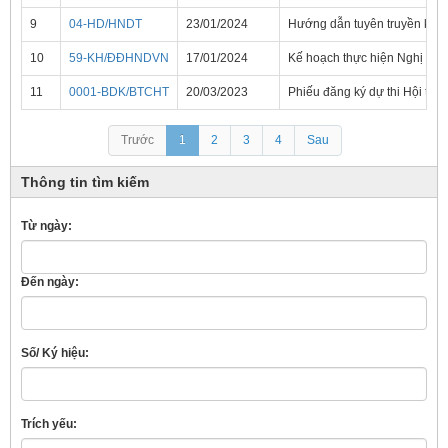
9
04-HD/HNDT
23/01/2024
Hướng dẫn tuyên truyền kỷ ni
10
59-KH/ĐĐHNDVN
17/01/2024
Kế hoạch thực hiện Nghị quyế
11
0001-BDK/BTCHT
20/03/2023
Phiếu đăng ký dự thi Hội thi 
Trước
1
2
3
4
Sau
Thông tin tìm kiếm
Từ ngày:
Đến ngày:
Số/ Ký hiệu:
Trích yếu: