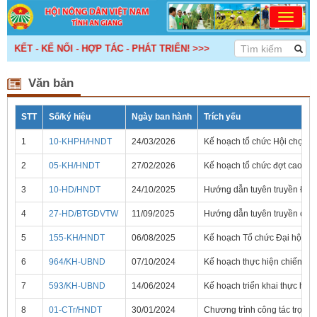
KẾT - KẾ NỐI - HỢP TÁC - PHÁT TRIỂN! >>>
Văn bản
STT
Số/ký hiệu
Ngày ban hành
Trích yếu
1
10-KHPH/HNDT
24/03/2026
Kế hoạch tổ chức Hội chợ tr
2
05-KH/HNDT
27/02/2026
Kế hoạch tổ chức đợt cao đi
3
10-HD/HNDT
24/10/2025
Hướng dẫn tuyên truyền Đại h
4
27-HD/BTGDVTW
11/09/2025
Hướng dẫn tuyên truyền cuộc
5
155-KH/HNDT
06/08/2025
Kế hoạch Tổ chức Đại hội Hộ
6
964/KH-UBND
07/10/2024
Kế hoạch thực hiện chiến lư
7
593/KH-UBND
14/06/2024
Kế hoạch triển khai thực hi
8
01-CTr/HNDT
30/01/2024
Chương trình công tác trọng