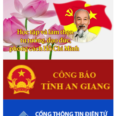
nghệ cao đã sẵn sàng
(12/12/2017)
Ngay trung tuần tháng 4 này, gói
cho vay 100.000 tỉ đồng dành cho
nông nghiệp công nghệ cao với
lãi suất ưu đãi, điều kiện vay
thuận lợi sẽ được kích hoạt.