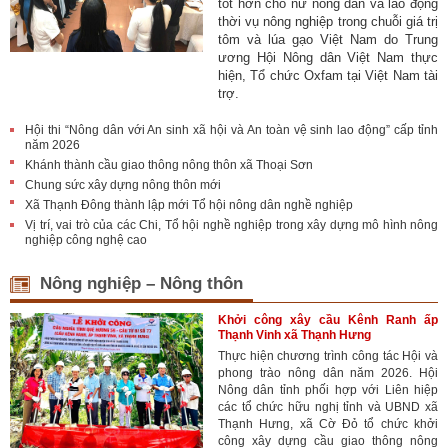
tốt hơn cho nữ nông dân và lao động
thời vụ nông nghiệp trong chuỗi giá trị
tôm và lúa gạo Việt Nam do Trung
ương Hội Nông dân Việt Nam thực
hiện, Tổ chức Oxfam tại Việt Nam tài
trợ.
Hội thi “Nông dân với An sinh xã hội và An toàn vệ sinh lao động” cấp tỉnh
năm 2026
Khánh thành cầu giao thông nông thôn xã Thoại Sơn
Chung sức xây dựng nông thôn mới
Xã Thạnh Đông thành lập mới Tổ hội nông dân nghề nghiệp
Vị trí, vai trò của các Chi, Tổ hội nghề nghiệp trong xây dựng mô hình nông
nghiệp công nghệ cao
Nông nghiệp – Nông thôn
Khởi công xây cầu Kênh Ranh ấp
Thạnh Vinh xã Thạnh Hưng
Thực hiện chương trình công tác Hội và
phong trào nông dân năm 2026. Hội
Nông dân tỉnh phối hợp với Liên hiệp
các tổ chức hữu nghị tỉnh và UBND xã
Thạnh Hưng, xã Cờ Đỏ tổ chức khởi
công xây dựng cầu giao thông nông