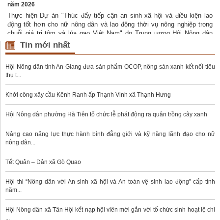
năm 2026
t
Thực hiện Dự án "Thúc đẩy tiếp cận an sinh xã hội và điều kiện lao
i
động tốt hơn cho nữ nông dân và lao động thời vụ nông nghiệp trong
p
chuỗi giá trị tôm và lúa gạo Việt Nam" do Trung ương Hội Nông dân
Việt Nam thực hiện, tổ chức Oxfam tại Việt Nam tài trợ.
Tin mới nhất
Hội Nông dân tỉnh An Giang đưa sản phẩm OCOP, nông sản xanh kết nối tiêu
thụ t...
Khởi công xây cầu Kênh Ranh ấp Thạnh Vinh xã Thạnh Hưng
Hội Nông dân phường Hà Tiên tổ chức lễ phát động ra quân trồng cây xanh
Nâng cao năng lực thực hành bình đẳng giới và kỹ năng lãnh đạo cho nữ
nông dân...
Tết Quân – Dân xã Gò Quao
Hội thi “Nông dân với An sinh xã hội và An toàn vệ sinh lao động” cấp tỉnh
năm...
Hội Nông dân xã Tân Hội kết nạp hội viên mới gắn với tổ chức sinh hoạt lệ chi
...