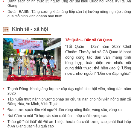
Danh sách chính thức 35 người ứng cử đại biểu Quốc hội khóa XVI tại An
Giang
Dự án BASIN: Tăng cường khả năng tiếp cận thị trường nông nghiệp thông
qua mô hình kinh doanh bao trùm
Kinh tế - xã hội
Tết Quân – Dân xã Gò Quao
“Tết Quân - Dân” năm 2027 Chôl
Chnăm Thmây tại xã Gò Quao là hoạt
động công tác dân vận mang tính
tổng hợp, toàn diện với nhiều nội
dung thiết thực; thể hiện đạo lý “Uống
nước nhớ nguồn” “Đền ơn đáp nghĩa”
Thạnh Đông: Khai giảng lớp sơ cấp dạy nghề cho hội viên, nông dân năm
2026
Tập huấn thực hành phương pháp sơ cứu tai nạn cho hội viên nông dân xã
Đông Hòa, An Minh, Vĩnh Trạch
Đưa nước sạch đến với người dân vùng nông thôn, vùng sâu, vùng xa
Núi Cấm ra mắt Tổ hợp tác sản xuất lúa – nếp chất lượng cao
Tháo gỡ "nút thắt" để Đề án 1 triệu hecta lúa chất lượng cao, phát thải thấp
ở An Giang đạt hiệu quả cao