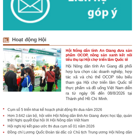
Hoạt động Hội
Hội Nông dân tỉnh An Giang đưa sản
phẩm OCOP, nông sản xanh kết nối
tiêu thụ tại Hội chợ triển lãm Quốc tế
Hội Nông dân tỉnh An Giang đã phối
hợp lựa chọn các doanh nghiệp, hợp
tác xã và chủ thể OCOP tiêu biểu
tham gia Hội chợ triển lãm Quốc tế
thực phẩm và đồ uống Việt Nam diễn
ra từ ngày 06 đến 08/8/2026 tại
Thành phố Hồ Chí Minh.
Cụm số 5 triển khai kế hoạch phát động thi đua năm 2026
Hơn 3.642 cán bộ, hội viên Hội Nông dân tỉnh An Giang được học tập, quán
triệt Nghị quyết Đại hội IX Hội Nông dân Việt Nam
Hội nghị ký kết giao ước thi đua cụm số 01 năm 2026
Đồng chí Lương Quốc Đoàn tái đắc cử Chủ tịch Trung ương Hội Nông dân