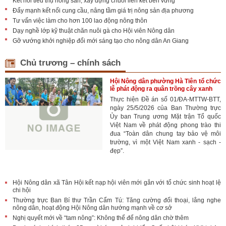
Kết nối tiêu thụ nông sản, xây dựng chuỗi liên kết bền vững
Đẩy mạnh kết nối cung cầu, nâng tầm giá trị nông sản địa phương
Tư vấn việc làm cho hơn 100 lao động nông thôn
Dạy nghề lớp kỹ thuật chăn nuôi gà cho Hội viên Nông dân
Gỡ vướng khởi nghiệp đổi mới sáng tạo cho nông dân An Giang
Chủ trương – chính sách
Hội Nông dân phường Hà Tiên tổ chức
lễ phát động ra quân trồng cây xanh
Thực hiện Đề án số 01/ĐA-MTTW-BTT,
ngày 25/5/2026 của Ban Thường trực
Ủy ban Trung ương Mặt trận Tổ quốc
Việt Nam về phát động phong trào thi
đua “Toàn dân chung tay bảo vệ môi
trường, vì một Việt Nam xanh - sạch -
đẹp”.
Hội Nông dân xã Tân Hội kết nạp hội viên mới gắn với tổ chức sinh hoạt lệ
chi hội
Thường trực Ban Bí thư Trần Cẩm Tú: Tăng cường đối thoại, lắng nghe
nông dân, hoạt động Hội Nông dân hướng mạnh về cơ sở
Nghị quyết mới về “tam nông”: Không thể để nông dân chờ thêm