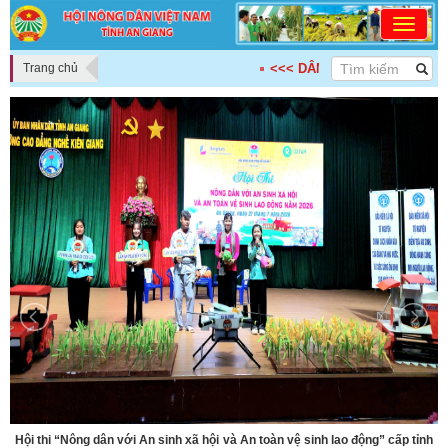
Trang chủ
<<< DÂN CHỦ - ĐOÀN KẾT - KẾ NỐI
Hội thi “Nông dân với An sinh xã hội và An toàn vệ sinh lao động” cấp tỉnh