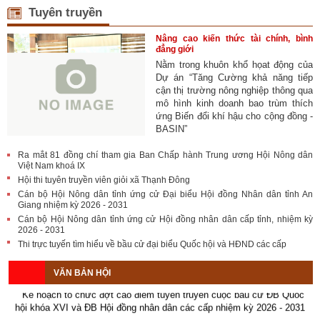
Tuyên truyền
Nâng cao kiến thức tài chính, bình
đẳng giới
Nằm trong khuôn khổ họat động của
Dự án “Tăng Cường khả năng tiếp
cận thị trường nông nghiệp thông qua
mô hình kinh doanh bao trùm thích
ứng Biến đổi khí hậu cho cộng đồng -
BASIN”
Ra mắt 81 đồng chí tham gia Ban Chấp hành Trung ương Hội Nông dân
Việt Nam khoá IX
Hội thi tuyên truyền viên giỏi xã Thạnh Đông
Cán bộ Hội Nông dân tỉnh ứng cử Đại biểu Hội đồng Nhân dân tỉnh An
Giang nhiệm kỳ 2026 - 2031
Cán bộ Hội Nông dân tỉnh ứng cử Hội đồng nhân dân cấp tỉnh, nhiệm kỳ
2026 - 2031
Kế hoạch tổ chức Hội chợ triển lãm Nông nghiệp - Thương mại sản
Thi trực tuyến tìm hiểu về bầu cử đại biểu Quốc hội và HĐND các cấp
phẩm nông thôn tiêu biểu tỉnh An Giang năm 2026
VĂN BẢN HỘI
Kế hoạch tổ chức đợt cao điểm tuyên truyền cuộc bầu cử ĐB Quốc
hội khóa XVI và ĐB Hội đồng nhân dân các cấp nhiệm kỳ 2026 - 2031
Hướng dẫn tuyên truyền Đại hội Hội Nông dân các cấp và Đại hội