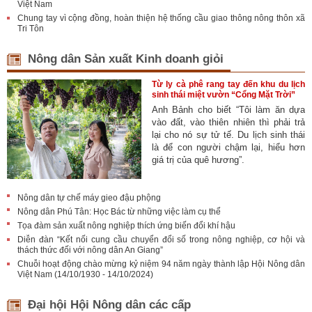
Việt Nam
Chung tay vì cộng đồng, hoàn thiện hệ thống cầu giao thông nông thôn xã
Tri Tôn
Nông dân Sản xuất Kinh doanh giỏi
Từ ly cà phê rang tay đến khu du lịch
sinh thái miệt vườn “Cổng Mặt Trời”
Anh Bảnh cho biết “Tôi làm ăn dựa
vào đất, vào thiên nhiên thì phải trả
lại cho nó sự tử tế. Du lịch sinh thái
là để con người chậm lại, hiểu hơn
giá trị của quê hương”.
Nông dân tự chế máy gieo đậu phộng
Nông dân Phú Tân: Học Bác từ những việc làm cụ thể
Tọa đàm sản xuất nông nghiệp thích ứng biến đổi khí hậu
Diễn đàn “Kết nối cung cầu chuyển đổi số trong nông nghiệp, cơ hội và
thách thức đối với nông dân An Giang”
Chuỗi hoạt động chào mừng kỷ niệm 94 năm ngày thành lập Hội Nông dân
Việt Nam (14/10/1930 - 14/10/2024)
Đại hội Hội Nông dân các cấp