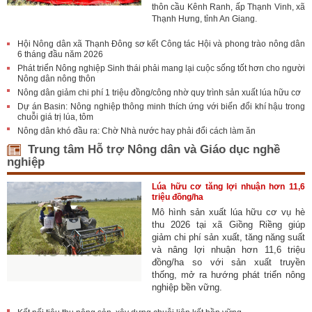
thôn cầu Kênh Ranh, ấp Thạnh Vinh, xã
Thạnh Hưng, tỉnh An Giang.
Hội Nông dân xã Thạnh Đông sơ kết Công tác Hội và phong trào nông dân
6 tháng đầu năm 2026
Phát triển Nông nghiệp Sinh thái phải mang lại cuộc sống tốt hơn cho người
Nông dân nông thôn
Nông dân giảm chi phí 1 triệu đồng/công nhờ quy trình sản xuất lúa hữu cơ
Dự án Basin: Nông nghiệp thông minh thích ứng với biến đổi khí hậu trong
chuỗi giá trị lúa, tôm
Nông dân khó đầu ra: Chờ Nhà nước hay phải đổi cách làm ăn
Trung tâm Hỗ trợ Nông dân và Giáo dục nghề
nghiệp
Lúa hữu cơ tăng lợi nhuận hơn 11,6
triệu đồng/ha
Mô hình sản xuất lúa hữu cơ vụ hè
thu 2026 tại xã Giồng Riềng giúp
giảm chi phí sản xuất, tăng năng suất
và nâng lợi nhuận hơn 11,6 triệu
đồng/ha so với sản xuất truyền
thống, mở ra hướng phát triển nông
nghiệp bền vững.