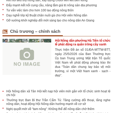
Kết nối tiêu thụ nông sản, xây dựng chuỗi liên kết bền vững
Đẩy mạnh kết nối cung cầu, nâng tầm giá trị nông sản địa phương
Tư vấn việc làm cho hơn 100 lao động nông thôn
Dạy nghề lớp kỹ thuật chăn nuôi gà cho Hội viên Nông dân
Gỡ vướng khởi nghiệp đổi mới sáng tạo cho nông dân An Giang
Chủ trương – chính sách
Hội Nông dân phường Hà Tiên tổ chức
lễ phát động ra quân trồng cây xanh
Thực hiện Đề án số 01/ĐA-MTTW-BTT,
ngày 25/5/2026 của Ban Thường trực
Ủy ban Trung ương Mặt trận Tổ quốc
Việt Nam về phát động phong trào thi
đua “Toàn dân chung tay bảo vệ môi
trường, vì một Việt Nam xanh - sạch -
đẹp”.
Hội Nông dân xã Tân Hội kết nạp hội viên mới gắn với tổ chức sinh hoạt lệ
chi hội
Thường trực Ban Bí thư Trần Cẩm Tú: Tăng cường đối thoại, lắng nghe
nông dân, hoạt động Hội Nông dân hướng mạnh về cơ sở
Nghị quyết mới về “tam nông”: Không thể để nông dân chờ thêm