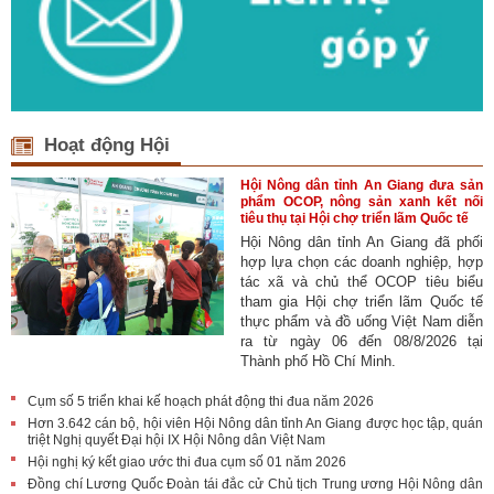
Hoạt động Hội
Hội Nông dân tỉnh An Giang đưa sản
phẩm OCOP, nông sản xanh kết nối
tiêu thụ tại Hội chợ triển lãm Quốc tế
Hội Nông dân tỉnh An Giang đã phối
hợp lựa chọn các doanh nghiệp, hợp
tác xã và chủ thể OCOP tiêu biểu
tham gia Hội chợ triển lãm Quốc tế
thực phẩm và đồ uống Việt Nam diễn
ra từ ngày 06 đến 08/8/2026 tại
Thành phố Hồ Chí Minh.
Cụm số 5 triển khai kế hoạch phát động thi đua năm 2026
Hơn 3.642 cán bộ, hội viên Hội Nông dân tỉnh An Giang được học tập, quán
triệt Nghị quyết Đại hội IX Hội Nông dân Việt Nam
Hội nghị ký kết giao ước thi đua cụm số 01 năm 2026
Đồng chí Lương Quốc Đoàn tái đắc cử Chủ tịch Trung ương Hội Nông dân