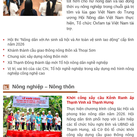
tốt hơn cho nữ nông dân và lao động
thời vụ nông nghiệp trong chuỗi giá trị
tôm và lúa gạo Việt Nam do Trung
ương Hội Nông dân Việt Nam thực
hiện, Tổ chức Oxfam tại Việt Nam tài
trợ.
Hội thi “Nông dân với An sinh xã hội và An toàn vệ sinh lao động” cấp tỉnh
năm 2026
Khánh thành cầu giao thông nông thôn xã Thoại Sơn
Chung sức xây dựng nông thôn mới
Xã Thạnh Đông thành lập mới Tổ hội nông dân nghề nghiệp
Vị trí, vai trò của các Chi, Tổ hội nghề nghiệp trong xây dựng mô hình nông
nghiệp công nghệ cao
Nông nghiệp – Nông thôn
Khởi công xây cầu Kênh Ranh ấp
Thạnh Vinh xã Thạnh Hưng
Thực hiện chương trình công tác Hội và
phong trào nông dân năm 2026. Hội
Nông dân tỉnh phối hợp với Liên hiệp
các tổ chức hữu nghị tỉnh và UBND xã
Thạnh Hưng, xã Cờ Đỏ tổ chức khởi
công xây dựng cầu giao thông nông