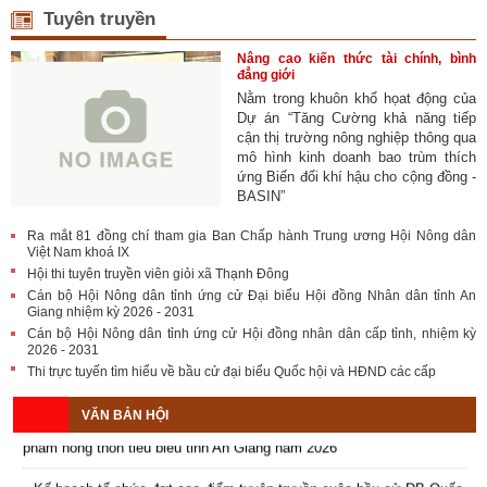
Tuyên truyền
Nâng cao kiến thức tài chính, bình
đẳng giới
Nằm trong khuôn khổ họat động của
Dự án “Tăng Cường khả năng tiếp
cận thị trường nông nghiệp thông qua
mô hình kinh doanh bao trùm thích
ứng Biến đổi khí hậu cho cộng đồng -
BASIN”
Ra mắt 81 đồng chí tham gia Ban Chấp hành Trung ương Hội Nông dân
Việt Nam khoá IX
Hội thi tuyên truyền viên giỏi xã Thạnh Đông
Cán bộ Hội Nông dân tỉnh ứng cử Đại biểu Hội đồng Nhân dân tỉnh An
Giang nhiệm kỳ 2026 - 2031
Cán bộ Hội Nông dân tỉnh ứng cử Hội đồng nhân dân cấp tỉnh, nhiệm kỳ
2026 - 2031
Thi trực tuyến tìm hiểu về bầu cử đại biểu Quốc hội và HĐND các cấp
Kế hoạch tổ chức Hội chợ triển lãm Nông nghiệp - Thương mại sản
VĂN BẢN HỘI
phẩm nông thôn tiêu biểu tỉnh An Giang năm 2026
Kế hoạch tổ chức đợt cao điểm tuyên truyền cuộc bầu cử ĐB Quốc
hội khóa XVI và ĐB Hội đồng nhân dân các cấp nhiệm kỳ 2026 - 2031