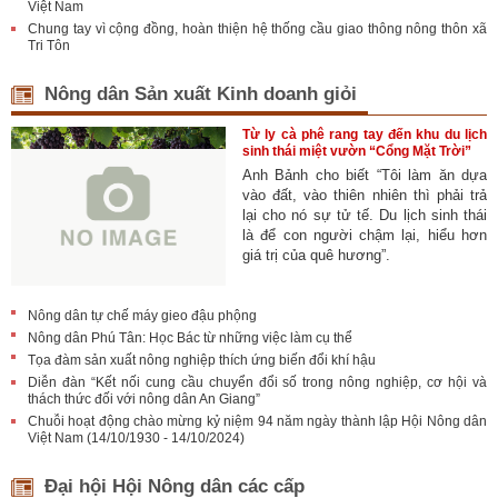
Việt Nam
Chung tay vì cộng đồng, hoàn thiện hệ thống cầu giao thông nông thôn xã
Tri Tôn
Nông dân Sản xuất Kinh doanh giỏi
Từ ly cà phê rang tay đến khu du lịch
sinh thái miệt vườn “Cổng Mặt Trời”
Anh Bảnh cho biết “Tôi làm ăn dựa
vào đất, vào thiên nhiên thì phải trả
lại cho nó sự tử tế. Du lịch sinh thái
là để con người chậm lại, hiểu hơn
giá trị của quê hương”.
Nông dân tự chế máy gieo đậu phộng
Nông dân Phú Tân: Học Bác từ những việc làm cụ thể
Tọa đàm sản xuất nông nghiệp thích ứng biến đổi khí hậu
Diễn đàn “Kết nối cung cầu chuyển đổi số trong nông nghiệp, cơ hội và
thách thức đối với nông dân An Giang”
Chuỗi hoạt động chào mừng kỷ niệm 94 năm ngày thành lập Hội Nông dân
Việt Nam (14/10/1930 - 14/10/2024)
Đại hội Hội Nông dân các cấp