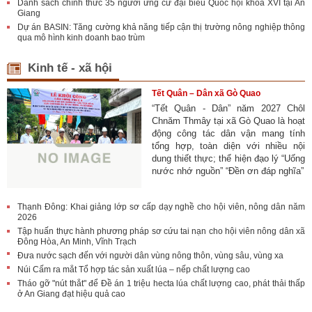
Danh sách chính thức 35 người ứng cử đại biểu Quốc hội khóa XVI tại An
Giang
Dự án BASIN: Tăng cường khả năng tiếp cận thị trường nông nghiệp thông
qua mô hình kinh doanh bao trùm
Kinh tế - xã hội
Tết Quân – Dân xã Gò Quao
“Tết Quân - Dân” năm 2027 Chôl
Chnăm Thmây tại xã Gò Quao là hoạt
động công tác dân vận mang tính
tổng hợp, toàn diện với nhiều nội
dung thiết thực; thể hiện đạo lý “Uống
nước nhớ nguồn” “Đền ơn đáp nghĩa”
Thạnh Đông: Khai giảng lớp sơ cấp dạy nghề cho hội viên, nông dân năm
2026
Tập huấn thực hành phương pháp sơ cứu tai nạn cho hội viên nông dân xã
Đông Hòa, An Minh, Vĩnh Trạch
Đưa nước sạch đến với người dân vùng nông thôn, vùng sâu, vùng xa
Núi Cấm ra mắt Tổ hợp tác sản xuất lúa – nếp chất lượng cao
Tháo gỡ "nút thắt" để Đề án 1 triệu hecta lúa chất lượng cao, phát thải thấp
ở An Giang đạt hiệu quả cao