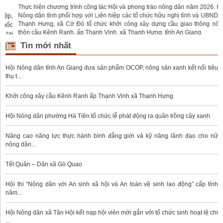
Thực hiện chương trình công tác Hội và phong trào nông dân năm 2026. Hội
,
Nông dân tỉnh phối hợp với Liên hiệp các tổ chức hữu nghị tỉnh và UBND xã
Thạnh Hưng, xã Cờ Đỏ tổ chức khởi công xây dựng cầu giao thông nông
c
thôn cầu Kênh Ranh, ấp Thạnh Vinh, xã Thạnh Hưng, tỉnh An Giang.
i
Tin mới nhất
Hội Nông dân tỉnh An Giang đưa sản phẩm OCOP, nông sản xanh kết nối tiêu
thụ t...
Khởi công xây cầu Kênh Ranh ấp Thạnh Vinh xã Thạnh Hưng
Hội Nông dân phường Hà Tiên tổ chức lễ phát động ra quân trồng cây xanh
Nâng cao năng lực thực hành bình đẳng giới và kỹ năng lãnh đạo cho nữ
nông dân...
Tết Quân – Dân xã Gò Quao
Hội thi “Nông dân với An sinh xã hội và An toàn vệ sinh lao động” cấp tỉnh
năm...
Hội Nông dân xã Tân Hội kết nạp hội viên mới gắn với tổ chức sinh hoạt lệ chi
...