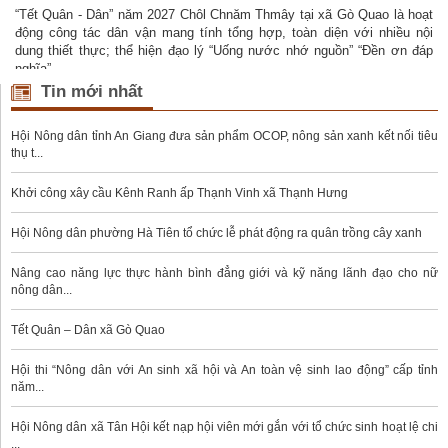
“Tết Quân - Dân” năm 2027 Chôl Chnăm Thmây tại xã Gò Quao là hoạt
o
động công tác dân vận mang tính tổng hợp, toàn diện với nhiều nội
g
dung thiết thực; thể hiện đạo lý “Uống nước nhớ nguồn” “Đền ơn đáp
t
nghĩa”
Tin mới nhất
Hội Nông dân tỉnh An Giang đưa sản phẩm OCOP, nông sản xanh kết nối tiêu
thụ t...
Khởi công xây cầu Kênh Ranh ấp Thạnh Vinh xã Thạnh Hưng
Hội Nông dân phường Hà Tiên tổ chức lễ phát động ra quân trồng cây xanh
Nâng cao năng lực thực hành bình đẳng giới và kỹ năng lãnh đạo cho nữ
nông dân...
Tết Quân – Dân xã Gò Quao
Hội thi “Nông dân với An sinh xã hội và An toàn vệ sinh lao động” cấp tỉnh
năm...
Hội Nông dân xã Tân Hội kết nạp hội viên mới gắn với tổ chức sinh hoạt lệ chi
...