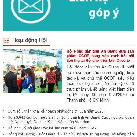
Hoạt động Hội
Hội Nông dân tỉnh An Giang đưa sản
phẩm OCOP, nông sản xanh kết nối
tiêu thụ tại Hội chợ triển lãm Quốc tế
Hội Nông dân tỉnh An Giang đã phối
hợp lựa chọn các doanh nghiệp, hợp
tác xã và chủ thể OCOP tiêu biểu
tham gia Hội chợ triển lãm Quốc tế
thực phẩm và đồ uống Việt Nam diễn
ra từ ngày 06 đến 08/8/2026 tại
Thành phố Hồ Chí Minh.
Cụm số 5 triển khai kế hoạch phát động thi đua năm 2026
Hơn 3.642 cán bộ, hội viên Hội Nông dân tỉnh An Giang được học tập, quán
triệt Nghị quyết Đại hội IX Hội Nông dân Việt Nam
Hội nghị ký kết giao ước thi đua cụm số 01 năm 2026
Đồng chí Lương Quốc Đoàn tái đắc cử Chủ tịch Trung ương Hội Nông dân