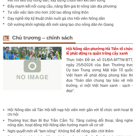
Kết nối tiêu thụ nông sản, xây dựng chuỗi liên kết bền vững
Đẩy mạnh kết nối cung cầu, nâng tầm giá trị nông sản địa phương
Tư vấn việc làm cho hơn 100 lao động nông thôn
Dạy nghề lớp kỹ thuật chăn nuôi gà cho Hội viên Nông dân
Gỡ vướng khởi nghiệp đổi mới sáng tạo cho nông dân An Giang
Chủ trương – chính sách
Hội Nông dân phường Hà Tiên tổ chức
lễ phát động ra quân trồng cây xanh
Thực hiện Đề án số 01/ĐA-MTTW-BTT,
ngày 25/5/2026 của Ban Thường trực
Ủy ban Trung ương Mặt trận Tổ quốc
Việt Nam về phát động phong trào thi
đua “Toàn dân chung tay bảo vệ môi
trường, vì một Việt Nam xanh - sạch -
đẹp”.
Hội Nông dân xã Tân Hội kết nạp hội viên mới gắn với tổ chức sinh hoạt lệ
chi hội
Thường trực Ban Bí thư Trần Cẩm Tú: Tăng cường đối thoại, lắng nghe
nông dân, hoạt động Hội Nông dân hướng mạnh về cơ sở
Nghị quyết mới về “tam nông”: Không thể để nông dân chờ thêm