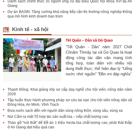
Danh sách chính thức 35 người ứng cử đại biểu Quốc hội khóa XVI tại An
Giang
Dự án BASIN: Tăng cường khả năng tiếp cận thị trường nông nghiệp thông
qua mô hình kinh doanh bao trùm
Kinh tế - xã hội
Tết Quân – Dân xã Gò Quao
“Tết Quân - Dân” năm 2027 Chôl
Chnăm Thmây tại xã Gò Quao là hoạt
động công tác dân vận mang tính
tổng hợp, toàn diện với nhiều nội
dung thiết thực; thể hiện đạo lý “Uống
nước nhớ nguồn” “Đền ơn đáp nghĩa”
Thạnh Đông: Khai giảng lớp sơ cấp dạy nghề cho hội viên, nông dân năm
2026
Tập huấn thực hành phương pháp sơ cứu tai nạn cho hội viên nông dân xã
Đông Hòa, An Minh, Vĩnh Trạch
Đưa nước sạch đến với người dân vùng nông thôn, vùng sâu, vùng xa
Núi Cấm ra mắt Tổ hợp tác sản xuất lúa – nếp chất lượng cao
Tháo gỡ "nút thắt" để Đề án 1 triệu hecta lúa chất lượng cao, phát thải thấp
ở An Giang đạt hiệu quả cao