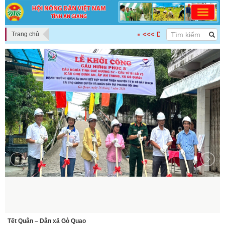
Trang chủ
<<< DÂN CHỦ - ĐOÀN KẾT - KẾ 
ữ
Tết Quân – Dân xã Gò Quao