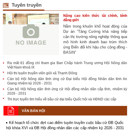
Tuyên truyền
Nâng cao kiến thức tài chính, bình
đẳng giới
Nằm trong khuôn khổ họat động của
Dự án “Tăng Cường khả năng tiếp
cận thị trường nông nghiệp thông qua
mô hình kinh doanh bao trùm thích
ứng Biến đổi khí hậu cho cộng đồng -
BASIN”
Ra mắt 81 đồng chí tham gia Ban Chấp hành Trung ương Hội Nông dân
Việt Nam khoá IX
Hội thi tuyên truyền viên giỏi xã Thạnh Đông
Cán bộ Hội Nông dân tỉnh ứng cử Đại biểu Hội đồng Nhân dân tỉnh An
Giang nhiệm kỳ 2026 - 2031
Cán bộ Hội Nông dân tỉnh ứng cử Hội đồng nhân dân cấp tỉnh, nhiệm kỳ
2026 - 2031
Kế hoạch tổ chức Hội chợ triển lãm Nông nghiệp - Thương mại sản
Thi trực tuyến tìm hiểu về bầu cử đại biểu Quốc hội và HĐND các cấp
phẩm nông thôn tiêu biểu tỉnh An Giang năm 2026
VĂN BẢN HỘI
Kế hoạch tổ chức đợt cao điểm tuyên truyền cuộc bầu cử ĐB Quốc
hội khóa XVI và ĐB Hội đồng nhân dân các cấp nhiệm kỳ 2026 - 2031