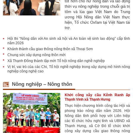
tốt hơn cho nữ nông dân và lao động
thời vụ nông nghiệp trong chuỗi giá trị
tôm và lúa gạo Việt Nam do Trung
ương Hội Nông dân Việt Nam thực
hiện, Tổ chức Oxfam tại Việt Nam tài
trợ.
Hội thi “Nông dân với An sinh xã hội và An toàn vệ sinh lao động” cấp tỉnh
năm 2026
Khánh thành cầu giao thông nông thôn xã Thoại Sơn
Chung sức xây dựng nông thôn mới
Xã Thạnh Đông thành lập mới Tổ hội nông dân nghề nghiệp
Vị trí, vai trò của các Chi, Tổ hội nghề nghiệp trong xây dựng mô hình nông
nghiệp công nghệ cao
Nông nghiệp – Nông thôn
Khởi công xây cầu Kênh Ranh ấp
Thạnh Vinh xã Thạnh Hưng
Thực hiện chương trình công tác Hội và
phong trào nông dân năm 2026. Hội
Nông dân tỉnh phối hợp với Liên hiệp
các tổ chức hữu nghị tỉnh và UBND xã
Thạnh Hưng, xã Cờ Đỏ tổ chức khởi
công xây dựng cầu giao thông nông