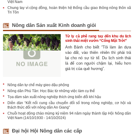
Việt Nam
Chung tay vì cộng đồng, hoàn thiện hệ thống cầu giao thông nông thôn xã
Tri Tôn
Nông dân Sản xuất Kinh doanh giỏi
Từ ly cà phê rang tay đến khu du lịch
sinh thái miệt vườn “Cổng Mặt Trời”
Anh Bảnh cho biết “Tôi làm ăn dựa
vào đất, vào thiên nhiên thì phải trả
lại cho nó sự tử tế. Du lịch sinh thái
là để con người chậm lại, hiểu hơn
giá trị của quê hương”.
Nông dân tự chế máy gieo đậu phộng
Nông dân Phú Tân: Học Bác từ những việc làm cụ thể
Tọa đàm sản xuất nông nghiệp thích ứng biến đổi khí hậu
Diễn đàn “Kết nối cung cầu chuyển đổi số trong nông nghiệp, cơ hội và
thách thức đối với nông dân An Giang”
Chuỗi hoạt động chào mừng kỷ niệm 94 năm ngày thành lập Hội Nông dân
Việt Nam (14/10/1930 - 14/10/2024)
Đại hội Hội Nông dân các cấp